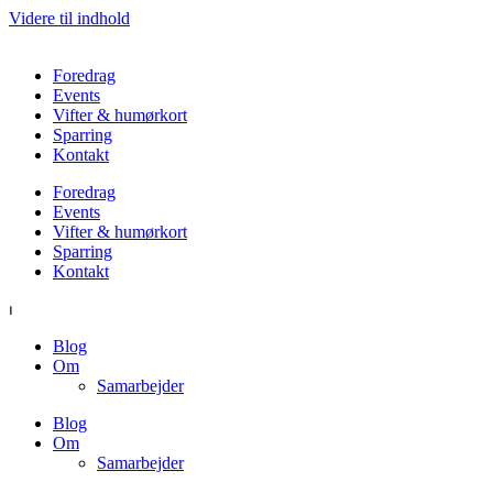
Videre til indhold
Foredrag
Events
Vifter & humørkort
Sparring
Kontakt
Foredrag
Events
Vifter & humørkort
Sparring
Kontakt
⏐
Blog
Om
Samarbejder
Blog
Om
Samarbejder