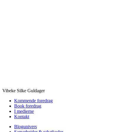
Vibeke Silke Guldager
Kommende foredrag
Book foredrag
I medierne
Kontakt
Blogunivers
Samarbejder & rabatkoder