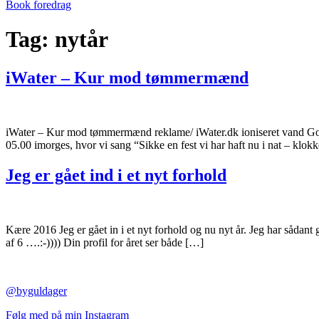
Book foredrag
Tag:
nytår
iWater – Kur mod tømmermænd
iWater – Kur mod tømmermænd reklame/ iWater.dk ioniseret vand Godt 
05.00 imorges, hvor vi sang “Sikke en fest vi har haft nu i nat – klok
Jeg er gået ind i et nyt forhold
Kære 2016 Jeg er gået in i et nyt forhold og nu nyt år. Jeg har sådant 
af 6 ….:-)))) Din profil for året ser både […]
@byguldager
Følg med på min Instagram