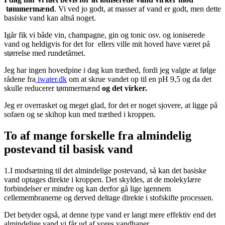
tømmermænd
. Vi ved jo godt, at masser af vand er godt, men dette
basiske vand kan altså noget.
Igår fik vi både vin, champagne, gin og tonic osv. og ioniserede
vand og heldigvis for det for ellers ville mit hoved have været på
størrelse med rundetårnet.
Jeg har ingen hovedpine i dag kun træthed, fordi jeg valgte at følge
rådene fra
iwater.dk
om at skrue vandet op til en pH 9,5 og da det
skulle reducerer tømmermænd
og det virker.
Jeg er overrasket og meget glad, for det er noget sjovere, at ligge på
sofaen og se skihop kun med træthed i kroppen.
To af mange forskelle fra almindelig
postevand til basisk vand
1.I modsætning til det almindelige postevand, så kan det basiske
vand optages direkte i kroppen. Det skyldes, at de molekylære
forbindelser er mindre og kan derfor gå lige igennem
cellemembranerne og derved deltage direkte i stofskifte processen.
Det betyder også, at denne type vand er langt mere effektiv end det
almindelige vand vi får ud af vores vandhaner.