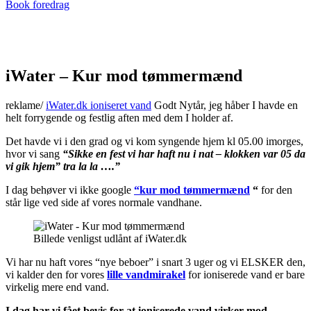
Book foredrag
iWater – Kur mod tømmermænd
reklame/
iWater.dk ioniseret vand
Godt Nytår, jeg håber I havde en
helt forrygende og festlig aften med dem I holder af.
Det havde vi i den grad og vi kom syngende hjem kl 05.00 imorges,
hvor vi sang
“Sikke en fest vi har haft nu i nat – klokken var 05 da
vi gik hjem” tra la la ….”
I dag behøver vi ikke google
“kur mod tømmermænd
“
for den
står lige ved side af vores normale vandhane.
Billede venligst udlånt af iWater.dk
Vi har nu haft vores “nye beboer” i snart 3 uger og vi ELSKER den,
vi kalder den for vores
lille vandmirakel
for ioniserede vand er bare
virkelig mere end vand.
I dag har vi fået bevis for at ioniserede vand virker mod