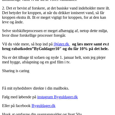
2. Det er bevist af forskere, at det basiske vand indeholder mere ilt.
Det betyder for kroppen, at når du drikker ioniseret vand, så får
kroppen ekstra ilt. Ilt er meget vigtigt for kroppen, for at den kan
leve og ånde.
Selve stofskifteprocessen er meget afhængig af, netop dette miljø,
hvor disse forskellige processer foregår.
Vil du vide mere, så hop ind på
iWater.dk
og læs mere samt ev.t
brug rabatkoden”ByGuldager10″ og du får 10% på det hele.
Nu er det tilbage til sofaen og nyde 1. januar helt, som jeg plejer
med hygge, afslapning og en god film i tv.
Sharing is caring
Få mit nyhedsbrev direkte i din mailboks.
Følg med løbende på
instagram Byguldager.dk
Eller på facebook
Byguldager.dk
Husk at omfavne din overgangsalder og livet 50+.