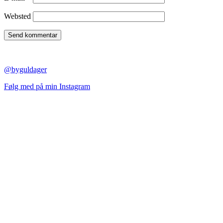
Websted
@byguldager
Følg med på min Instagram