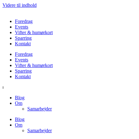
Videre til indhold
Foredrag
Events
Vifter & humørkort
Sparring
Kontakt
Foredrag
Events
Vifter & humørkort
Sparring
Kontakt
⏐
Blog
Om
Samarbejder
Blog
Om
Samarbejder