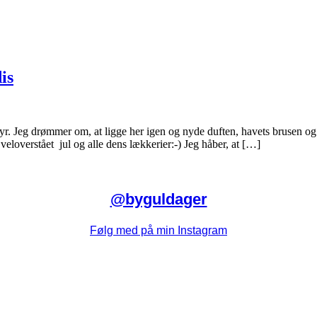
is
r. Jeg drømmer om, at ligge her igen og nyde duften, havets brusen og s
loverstået jul og alle dens lækkerier:-) Jeg håber, at […]
@byguldager
Følg med på min Instagram