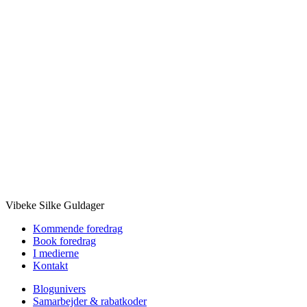
Vibeke Silke Guldager
Kommende foredrag
Book foredrag
I medierne
Kontakt
Blogunivers
Samarbejder & rabatkoder