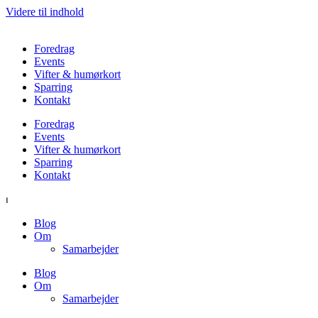
Videre til indhold
Foredrag
Events
Vifter & humørkort
Sparring
Kontakt
Foredrag
Events
Vifter & humørkort
Sparring
Kontakt
⏐
Blog
Om
Samarbejder
Blog
Om
Samarbejder