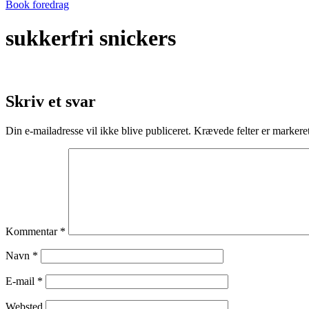
Book foredrag
sukkerfri snickers
Skriv et svar
Din e-mailadresse vil ikke blive publiceret.
Krævede felter er marker
Kommentar
*
Navn
*
E-mail
*
Websted