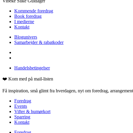
Vibeke Silke Guldager
Kommende foredrag
Book foredrag
I medierne
Kontakt
Blogunivers
Samarbejder & rabatkoder
Handelsbetingelser
❤️ Kom med på mail-listen
Få inspiration, små glimt fra hverdagen, nyt om foredrag, arrangementer
Foredrag
Events
Vifter & humørkort
Sparring
Kontakt
Foredrag