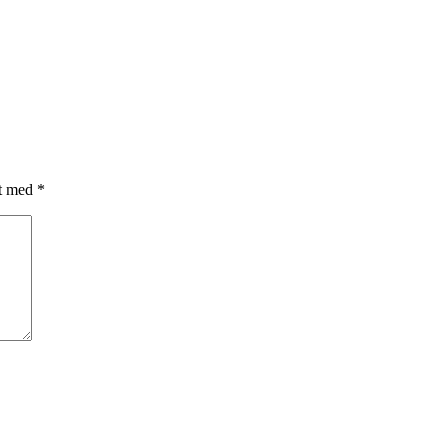
et med
*