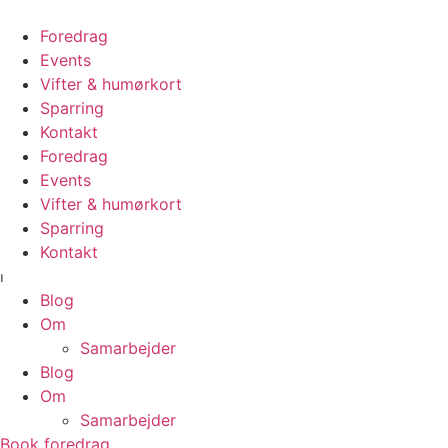
Videre
til
Foredrag
indhold
Events
Vifter & humørkort
Sparring
Kontakt
Foredrag
Events
Vifter & humørkort
Sparring
Kontakt
⏐
Blog
Om
Samarbejder
Blog
Om
Samarbejder
Book foredrag