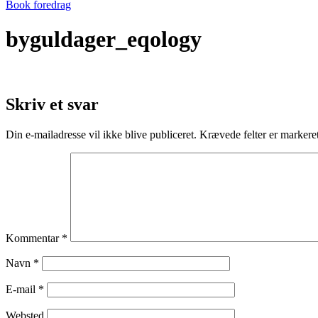
Book foredrag
byguldager_eqology
Skriv et svar
Din e-mailadresse vil ikke blive publiceret.
Krævede felter er marker
Kommentar
*
Navn
*
E-mail
*
Websted