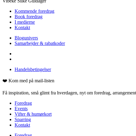
Vibeke Silke Guldager
Kommende foredrag
Book foredrag
I medierne
Kontakt
Blogunivers
Samarbejder & rabatkoder
Handelsbetingelser
❤️ Kom med på mail-listen
Få inspiration, små glimt fra hverdagen, nyt om foredrag, arrangementer
Foredrag
Events
Vifter & humørkort
Sparring
Kontakt
Foredrag