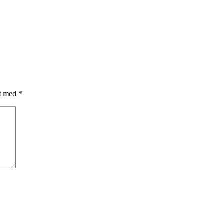
et med
*