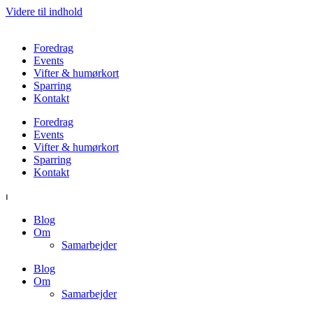
Videre til indhold
Foredrag
Events
Vifter & humørkort
Sparring
Kontakt
Foredrag
Events
Vifter & humørkort
Sparring
Kontakt
⏐
Blog
Om
Samarbejder
Blog
Om
Samarbejder