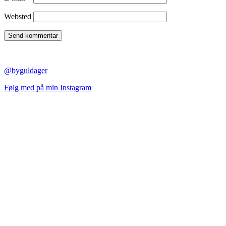
Websted
@byguldager
Følg med på min Instagram