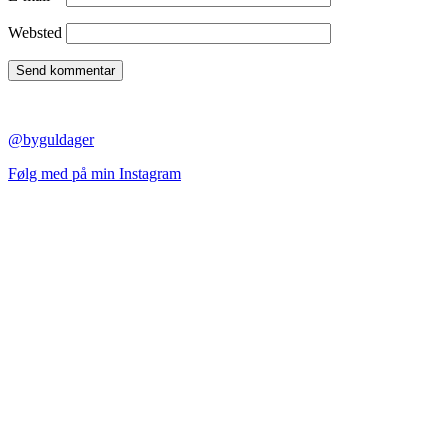
Websted
@byguldager
Følg med på min Instagram