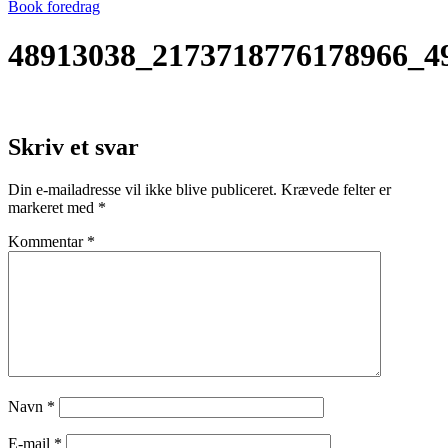
Book foredrag
48913038_2173718776178966_4
Skriv et svar
Din e-mailadresse vil ikke blive publiceret.
Krævede felter er
markeret med
*
Kommentar
*
Navn
*
E-mail
*