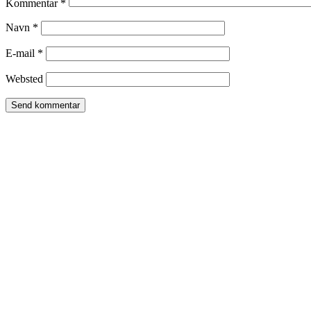
Kommentar
*
Navn
*
E-mail
*
Websted