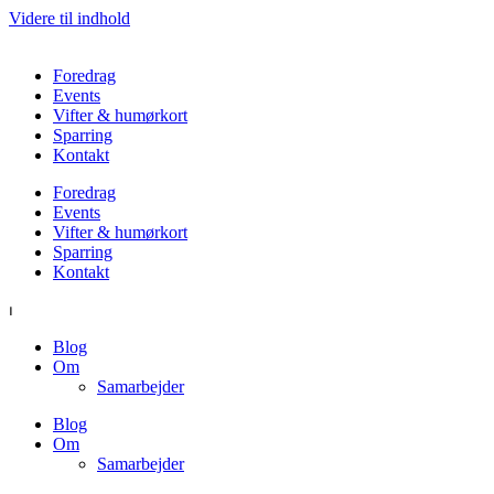
Videre til indhold
Foredrag
Events
Vifter & humørkort
Sparring
Kontakt
Foredrag
Events
Vifter & humørkort
Sparring
Kontakt
⏐
Blog
Om
Samarbejder
Blog
Om
Samarbejder