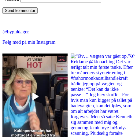
@byguldager
Følg med på min Instagram