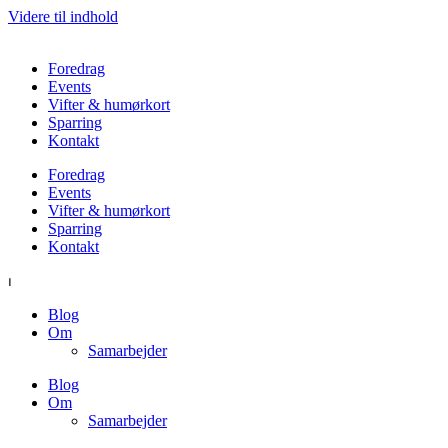
Videre til indhold
Foredrag
Events
Vifter & humørkort
Sparring
Kontakt
Foredrag
Events
Vifter & humørkort
Sparring
Kontakt
⏐
Blog
Om
Samarbejder
Blog
Om
Samarbejder