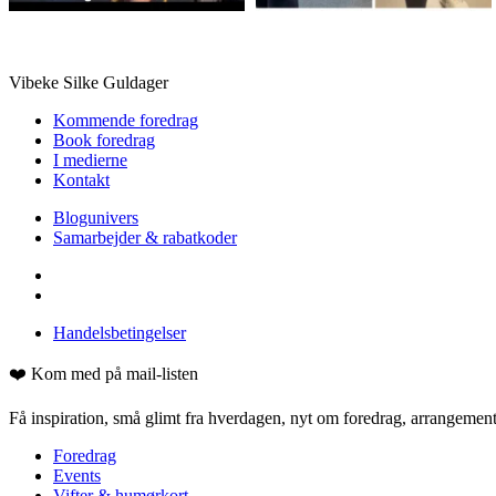
Vibeke Silke Guldager
Kommende foredrag
Book foredrag
I medierne
Kontakt
Blogunivers
Samarbejder & rabatkoder
Handelsbetingelser
❤️ Kom med på mail-listen
Få inspiration, små glimt fra hverdagen, nyt om foredrag, arrangementer
Foredrag
Events
Vifter & humørkort