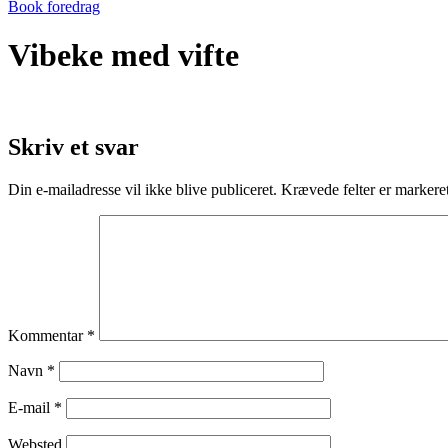
Book foredrag
Vibeke med vifte
Skriv et svar
Din e-mailadresse vil ikke blive publiceret.
Krævede felter er marker
Kommentar
*
Navn
*
E-mail
*
Websted