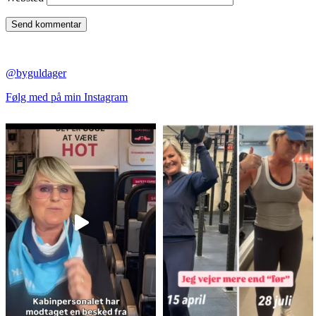
@byguldager
Følg med på min Instagram