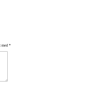
et med
*