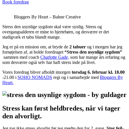
Book foredrag
Bloggers By Heart – Bahne Creative
Stress den usynlige sygdom skal være synlig. Stress og
overgangsalderen er mine to hjertebørn, og desværre er det
stadigvæk et tabu blandt mange.
Jeg er på en mission om, at bryde de
2 tabuer
og i morgen har jeg
fornøjelsen af, at holde foredraget
“Stress den usynlige sygdom”
sammen med coach
Charlotte Gade,
som har mange års erfaring og
som desværre også selv har haft stress inde på livet.
Vores foredrag bliver afholdt imorgen
torsdag 6. februar kl. 18.00
-21.00 i
SOHO NOMADS
regi og i samarbejde med
Bloggers By
Heart.
Stress kan først heldbredes, når vi tager
den alvorligt.
Jeg tog ikke stress alvorlig før jeg mødte den for 2. gang.
Stor fejl
–