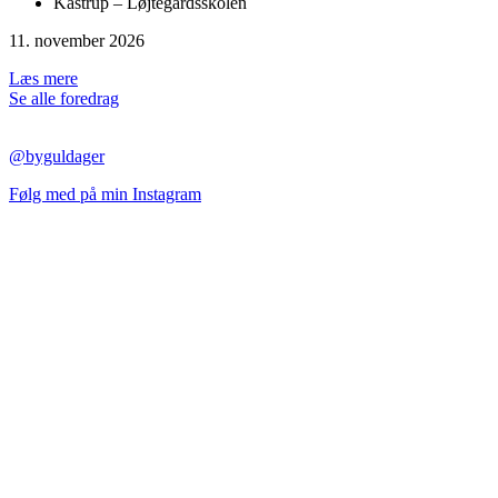
Kastrup – Løjtegårdsskolen
11. november 2026
Læs mere
Se alle foredrag
@byguldager
Følg med på min Instagram