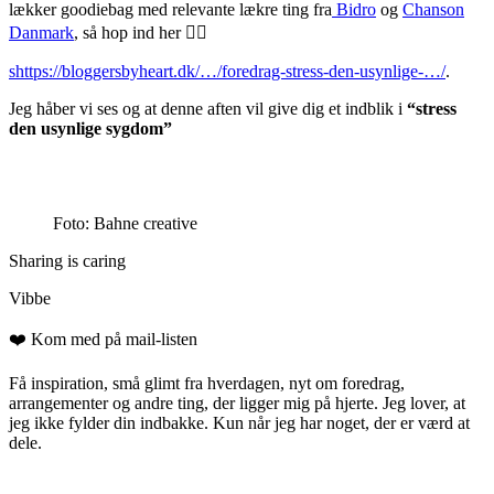
lækker goodiebag med relevante lækre ting fra
Bidro
og
Chanson
Danmark
, så hop ind her
👇🏻
shttps://bloggersbyheart.dk/…/foredrag-stress-den-usynlige-…/
.
Jeg håber vi ses og at denne aften vil give dig et indblik i
“stress
den usynlige sygdom”
Foto: Bahne creative
Sharing is caring
Vibbe
❤️ Kom med på mail-listen
Få inspiration, små glimt fra hverdagen, nyt om foredrag,
arrangementer og andre ting, der ligger mig på hjerte. Jeg lover, at
jeg ikke fylder din indbakke. Kun når jeg har noget, der er værd at
dele.