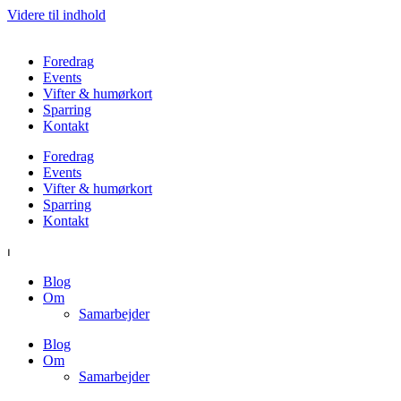
Videre til indhold
Foredrag
Events
Vifter & humørkort
Sparring
Kontakt
Foredrag
Events
Vifter & humørkort
Sparring
Kontakt
⏐
Blog
Om
Samarbejder
Blog
Om
Samarbejder