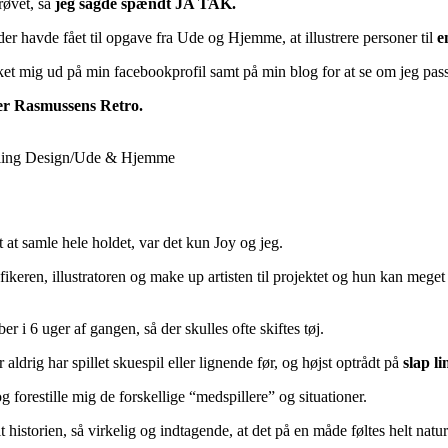
røvet, så
jeg sagde spændt JA TAK.
 der havde fået til opgave fra Ude og Hjemme, at illustrere personer til
e
ket mig ud på min facebookprofil samt på min blog for at se om jeg passe
 ejer Rasmussens Retro.
Darling Design/Ude & Hjemme
 at samle hele holdet, var det kun Joy og jeg.
ikeren, illustratoren og make up artisten til projektet og hun kan mege
er i 6 uger af gangen, så der skulles ofte skiftes tøj.
 aldrig har spillet skuespil eller lignende før, og højst optrådt på
slap li
 forestille mig de forskellige “medspillere” og situationer.
 historien, så virkelig og indtagende, at det på en måde føltes helt nat