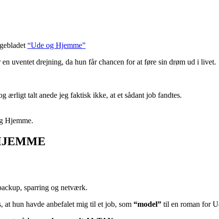
 ugebladet
“Ude og Hjemme”
r en uventet drejning, da hun får chancen for at føre sin drøm ud i livet.
 ærligt talt anede jeg faktisk ikke, at et sådant job fandtes.
 og Hjemme.
 HJEMME
 backup, sparring og netværk.
s, at hun havde anbefalet mig til et job, som
“model”
til en roman for 