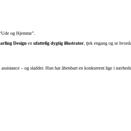
d “Ude og Hjemme”.
arling Design
en
ufattelig dygtig illustrator
, tjek engang og se hvord
d assistance – og sladder. Hun har åbenbart en konkurrent lige i nærhed