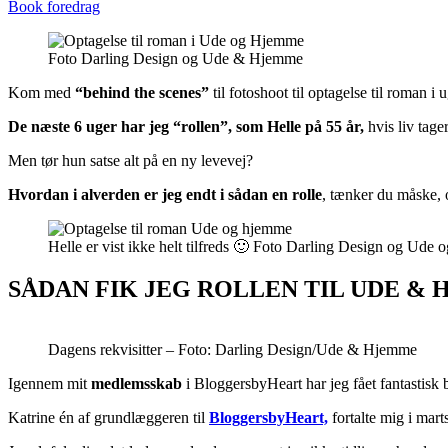
Book foredrag
Foto Darling Design og Ude & Hjemme
Kom med
“behind the scenes”
til fotoshoot til optagelse til roman i
De næste 6 uger har jeg “rollen”, som
Helle på 55 år,
hvis liv tage
Men tør hun satse alt på en ny levevej?
Hvordan i alverden er jeg endt i sådan en rolle
, tænker du måske, og
Helle er vist ikke helt tilfreds 🙂 Foto Darling Design og Ude
SÅDAN FIK JEG ROLLEN TIL UDE &
Dagens rekvisitter – Foto: Darling Design/Ude & Hjemme
Igennem mit
medlemsskab
i BloggersbyHeart har jeg fået fantastisk
Katrine én af grundlæggeren til
BloggersbyHeart,
fortalte mig i mart