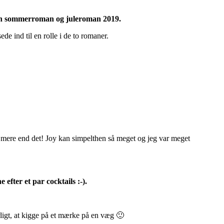
n sommerroman og juleroman 2019.
de ind til en rolle i de to romaner.
t mere end det! Joy kan simpelthen så meget og jeg var meget
ne efter et par cocktails :-).
urligt, at kigge på et mærke på en væg 🙂