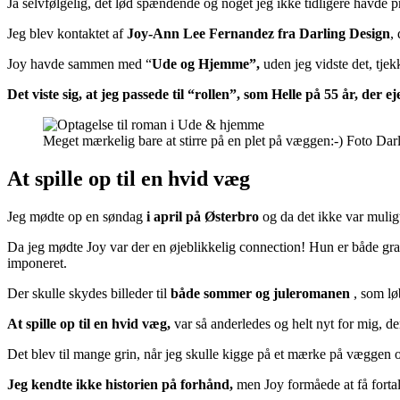
Ja selvfølgelig, det lød spændende og noget jeg ikke tidligere havde p
Jeg blev kontaktet af
Joy-Ann Lee Fernandez fra Darling Design
,
Joy havde sammen med “
Ude og Hjemme”,
uden jeg vidste det, tjek
Det viste sig, at jeg passede til “rollen”, som Helle på 55 år, der
Meget mærkelig bare at stirre på en plet på væggen:-) Foto 
At spille op til en hvid væg
Jeg mødte op en søndag
i april på Østerbro
og da det ikke var muligt
Da jeg mødte Joy var der en øjeblikkelig connection! Hun er både graf
imponeret.
Der skulle skydes billeder til
både sommer og juleromanen
, som løb
At spille op til en hvid væg,
var så anderledes og helt nyt for mig, der
Det blev til mange grin, når jeg skulle kigge på et mærke på væggen og
Jeg kendte ikke historien på forhånd,
men Joy formåede at få fortalt