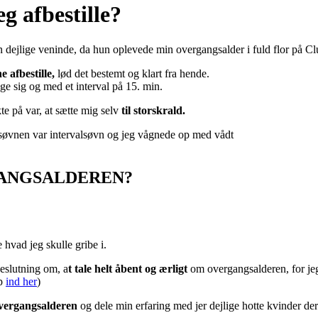
 dejlige veninde, da hun oplevede min overgangsalder i fuld flor på Clu
e afbestille,
lød det bestemt og klart fra hende.
 sig og med et interval på 15. min.
kte på var, at sætte mig selv
til storskrald.
 søvnen var intervalsøvn og jeg vågnede op med vådt
GANGSALDEREN?
 hvad jeg skulle gribe i.
beslutning om, a
t tale helt åbent og ærligt
om overgangsalderen, for je
op
ind her
)
vergangsalderen
og dele min erfaring med jer dejlige hotte kvinder der