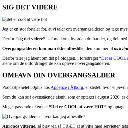
SIG DET VIDERE
Jeg er en stor fortaler for, at vi taler om overgangsalderen og tage my
Derfor
“sig det videre”
– fortæl om, hvordan du har det, og del med
Overgangsalderen kan man ikke afbestille
, den kommer til
os kvin
Derfor taler jeg åbent om det på bloggen, i foredraget
“Det er COOL 
alene om de udfordringer de kan opleve i overgangsalderen.
OMFAVN DIN OVERGANGSALDER
Podcastpanelet 50plus hos
Appetize i Ålborg,
er stedet, hvor vi jævnl
Som du kan se i ovenstående afsnit, som er optaget i august 2020, er d
Meget passende til emnet
“Det er COOL at være HOT”
og optaget
Apropos vifterne
, så blev jeg så TRÆT af at vifte med servietter, te