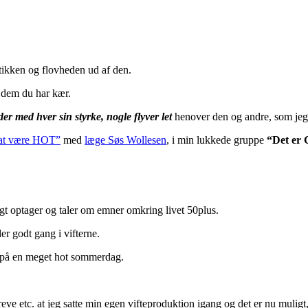
stikken og flovheden ud af den.
 dem du har kær.
der med hver sin styrke, nogle flyver let
henover den og andre, som jeg,
at være HOT”
med
læge Søs Wollesen
, i min lukkede gruppe
“Det er
igt optager og taler om emner omkring livet 50plus.
er godt gang i vifterne.
 på en meget hot sommerdag.
breve etc. at jeg satte min egen vifteproduktion igang og det er nu mulig