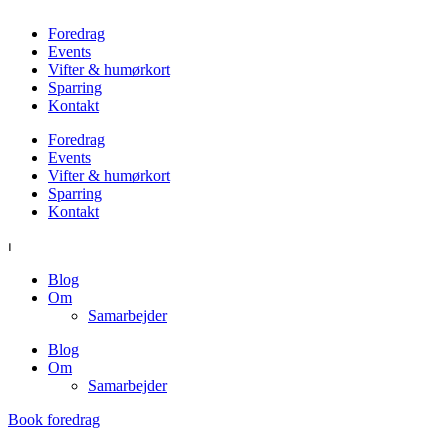
Foredrag
Events
Vifter & humørkort
Sparring
Kontakt
Foredrag
Events
Vifter & humørkort
Sparring
Kontakt
⏐
Blog
Om
Samarbejder
Blog
Om
Samarbejder
Book foredrag