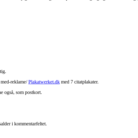
tig.
de med-reklame/
Plakatwerket.dk
med 7 citatplakater.
ne også, som postkort.
salder i kommentarfeltet.