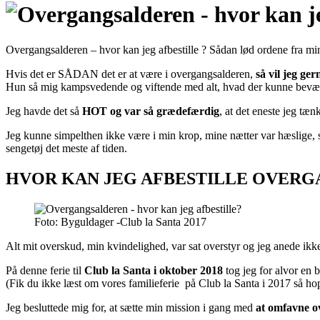
Overgangsalderen – hvor kan jeg afbestille ? Sådan lød ordene fra min
Hvis det er SÅDAN det er at være i overgangsalderen,
så vil jeg gern
Hun så mig kampsvedende og viftende med alt, hvad der kunne bevæge
Jeg havde det så
HOT og var så grædefærdig
, at det eneste jeg tæn
Jeg kunne simpelthen ikke være i min krop, mine nætter var hæslige,
sengetøj det meste af tiden.
HVOR KAN JEG AFBESTILLE OVER
Foto: Byguldager -Club la Santa 2017
Alt mit overskud, min kvindelighed, var sat overstyr og jeg anede ikke
På denne ferie til
Club la Santa i oktober 2018
tog jeg for alvor en 
(Fik du ikke læst om vores familieferie på Club la Santa i 2017 så h
Jeg besluttede mig for, at sætte min mission i gang med
at omfavne o