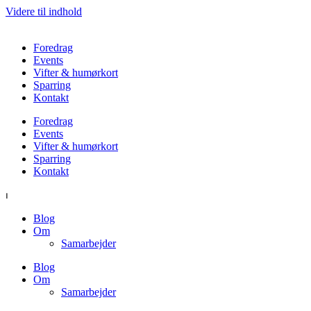
Videre til indhold
Foredrag
Events
Vifter & humørkort
Sparring
Kontakt
Foredrag
Events
Vifter & humørkort
Sparring
Kontakt
⏐
Blog
Om
Samarbejder
Blog
Om
Samarbejder