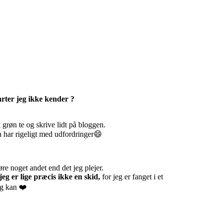
arter jeg ikke kender ?
k grøn te og skrive lidt på bloggen.
n har rigeligt med udfordringer😄
re noget andet end det jeg plejer.
 jeg er lige præcis ikke en skid,
for jeg er fanget i et
ig kan ❤️