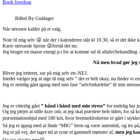
Book foredrag
Billed By Guldager
Når stressen kalder på et valg.
Note til mig selv 😜 når der i kalenderen står kl 10.30, så er det ikke k
Kære stressede hjerne 😜forstå det nu.
Jeg bruger en masse energi p.t for at komme ud til aftaler/behandling
Nå men hvad gør jeg så
Bliver jeg irriteret, sur på mig selv etc-NEJ.
Istedet vælger jeg at sige til mig selv ” det er helt okay, nu finder vi
Jeg er nemlig gået igang med min fase “selvforkælelse” til min stress
Jeg er vitterlig gået
” hånd i hånd med min stress”
for endelig har j
Og jeg plejer at stille krav om, at jeg skal præstere hele tiden, for 
præsentationshjul med 180 km, hvor bremseklodserne er gået i stykker o
Så jeg er igang med at finde “MIG” frem og være autentisk, og tro på, a
Jeg er på vej, det tager tid at ryste et gammelt mønster af,
men jeg kan,
Og jeg glæder mig😘