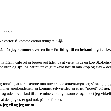
l. 09.30.
 – hvorfor så komme endnu tidligere ? 😂
, når jeg kommer over en time for tidligt til en behandling i et kv
 en hyggelig cafe og så bruger jeg tiden på at være, nyde en kop økologis
ede krop og sjæl og har nu fravalgt “skæld ud” til min krop og sjæl – de
eg forstået, at for at ændre min nuværende adfærd/mønster, så skal jeg gø
så kommer anerkendelsen, så kommer selvværdet, så er jeg “noget” og
nej,
g uden overskud til at se mine virkelig resourcer og alt det jeg virkel
t den jeg er, er god nok på alle fronter.
 jeg vil og jeg tør
❤️