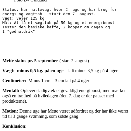
Status: har nattevagt hver 2. uge og har brug for 

energi og vægttab - start den 7. august.

Vægt: vejer 125 kg

Mål: At få et vægttab på 50 kg og et energiboost

Tester den basiske kaffe, 2 kopper om dagen og  

Mette status pr. 5 september
( start 7. august)
Vægt:
minus 0,5 kg. på en uge
– Ialt minus 3,5 kg på 4 uger
Centimeter:
Minus 1 cm – 3 cm ialt på 4 uger
Mentalt:
Oplever stadigvæk et gevaldigt energiboost, men mærker
også en træthed på hviledagen (den 7. dag er der pauser med
produkterne).
Motion:
Denne uge har Mette været udfordret og der har ikke været
tid til 3 gange svømning, som sidste gang.
Konklusion: