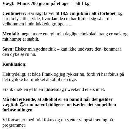
Vægt:
Minus 700 gram på et uge
– I alt 1 kg.
Centimeter:
Har sagt farvel til
18,5 cm jubiiii i alt i forløbet
, og
har du lyst til at vide, hvordan de cm har fordelt sig så er du
velkommen i min lukkede gruppe ….
Mentalt:
meget mere energi, min daglige chokoladetrang er væk og
mit humør er stabilt.
Søvn:
Elsker min godnatdrik – kan ikke undvære den, kommer i
den dybe søvn nu.
Konklusion:
Helt tydeligt, at både Frank og jeg rykker nu, fordi vi har fokus på
det og ikke har drukket alkohol i en uge.
Frank drak en øl til en fødselsdag i weekend ellers intet.
Må blot erkende, at alkohol er en bandit når det gælder
vægttab 🙂 som nævnt tidligere nedsætter det simpelthen
forbrændingen.
Vi fortsætter med fuld fokus og nu sætter vi også træning på
programmet.