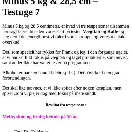
Minus 5 kg & 28,5 cm –
Testuge 7
Minus 5 kg og 28,5 centimeter, er hvad vi tre testpersoner tilsammen
har sagt farvel til siden vores start på testen
Vægttab og Kaffe
og
læg dertil det energiboost vi føler i vores kroppe, og vores mentale
overskud.
Det, som specielt har rykket for Frank og jeg, i den forgange uge er,
at vi har sat fuld fokus på vægttab og taget produkterne, som anvist,
samt at der ikke har været fester på programmet.
Alkohol er bare en bandit i dette spil :-). Det påvirker i den grad
forbrændingen.
Det skal lige nævnes, at vi ikke spiser efter nogen kostplan, men
spiser ,som vi plejer dog med fokus på mere sundt.
Resultat fra testpersoner
Mette, skøn og frodig kvinde på 50 år
Foto By Guldager