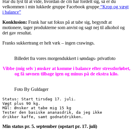
Har du lyst til at vide, hvordan de cm har fordelt sig, så er du
velkommen i min lukkede gruppe Facebook gruppe
“Krop og vægt
i balance”
Konklusion:
Frank har sat fokus på at tabe sig, begyndt at
motionere, tager produkterne som anvist og sagt nej til alkohol og
det gav resultat.
Franks sukkertrang er helt væk – ingen crawings.
Billedet fra vores morgendukkert i søndags- privatfoto
Vibbe (mig selv ) ønsker at komme i balance efter stressforløbet,
og få søvnen tilbage
igen og minus på de ekstra kilo.
Foto By Guldager
Status: Start tirsdag 17. juli.

Vægt plus 90 kg.

Mål: Ønsker at tabe mig 15 kg

Tester den basiske ananasdrik, da jeg ikke 

Min status pr. 5. september (opstart pr. 17. juli)