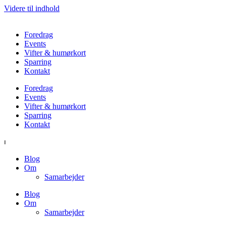
Videre til indhold
Foredrag
Events
Vifter & humørkort
Sparring
Kontakt
Foredrag
Events
Vifter & humørkort
Sparring
Kontakt
⏐
Blog
Om
Samarbejder
Blog
Om
Samarbejder