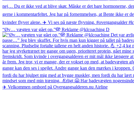
“Øv… vægten var gået op.”🫣 Reklame @klcoaching D
✈️ Velkommen ombord på Overgangsalderen.nu Airline