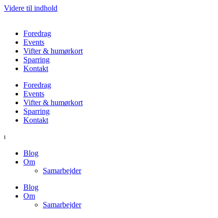
Videre til indhold
Foredrag
Events
Vifter & humørkort
Sparring
Kontakt
Foredrag
Events
Vifter & humørkort
Sparring
Kontakt
⏐
Blog
Om
Samarbejder
Blog
Om
Samarbejder