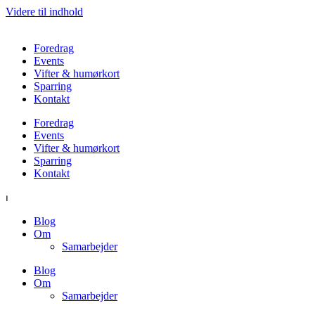
Videre til indhold
Foredrag
Events
Vifter & humørkort
Sparring
Kontakt
Foredrag
Events
Vifter & humørkort
Sparring
Kontakt
⏐
Blog
Om
Samarbejder
Blog
Om
Samarbejder