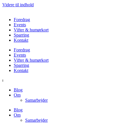
Videre til indhold
Foredrag
Events
Vifter & humørkort
Sparring
Kontakt
Foredrag
Events
Vifter & humørkort
Sparring
Kontakt
⏐
Blog
Om
Samarbejder
Blog
Om
Samarbejder