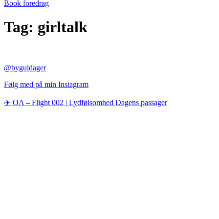
Book foredrag
Tag:
girltalk
@byguldager
Følg med på min Instagram
✈️ OA – Flight 002 | Lydfølsomhed Dagens passager