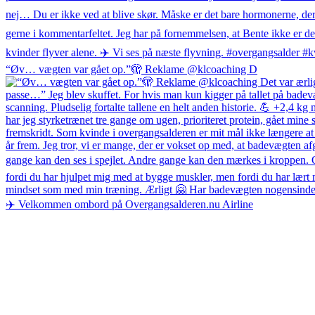
“Øv… vægten var gået op.”🫣 Reklame @klcoaching D
✈️ Velkommen ombord på Overgangsalderen.nu Airline